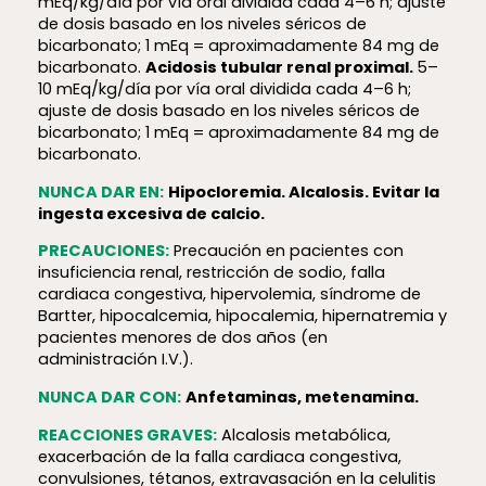
mEq/kg/día por vía oral dividida cada 4–6 h; ajuste
de dosis basado en los niveles séricos de
bicarbonato; 1 mEq = aproximadamente 84 mg de
bicarbonato.
Acidosis tubular renal proximal.
5–
10 mEq/kg/día por vía oral dividida cada 4–6 h;
ajuste de dosis basado en los niveles séricos de
bicarbonato; 1 mEq = aproximadamente 84 mg de
bicarbonato.
NUNCA DAR EN:
Hipocloremia. Alcalosis. Evitar la
ingesta excesiva de calcio.
PRECAUCIONES:
Precaución en pacientes con
insuficiencia renal, restricción de sodio, falla
cardiaca congestiva, hipervolemia, síndrome de
Bartter, hipocalcemia, hipocalemia, hipernatremia y
pacientes menores de dos años (en
administración I.V.).
NUNCA DAR CON:
Anfetaminas, metenamina.
REACCIONES GRAVES:
Alcalosis metabólica,
exacerbación de la falla cardiaca congestiva,
convulsiones, tétanos, extravasación en la celulitis