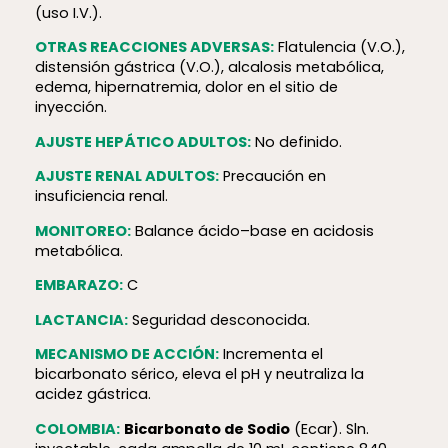
(uso I.V.).
OTRAS REACCIONES ADVERSAS:
Flatulencia (V.O.),
distensión gástrica (V.O.), alcalosis metabólica,
edema, hiperna­tremia, dolor en el sitio de
inyección.
AJUSTE HEPÁTICO ADULTOS:
No definido.
AJUSTE RENAL ADULTOS:
Precaución en
insuficiencia renal.
MONITOREO:
Balance ácido–base en acidosis
metabólica.
EMBARAZO:
C
LACTANCIA:
Seguridad desconocida.
MECANISMO DE ACCIÓN:
Incrementa el
bicarbonato sérico, eleva el pH y neutraliza la
acidez gástrica.
COLOMBIA:
Bicarbonato de Sodio
(Ecar). Sln.