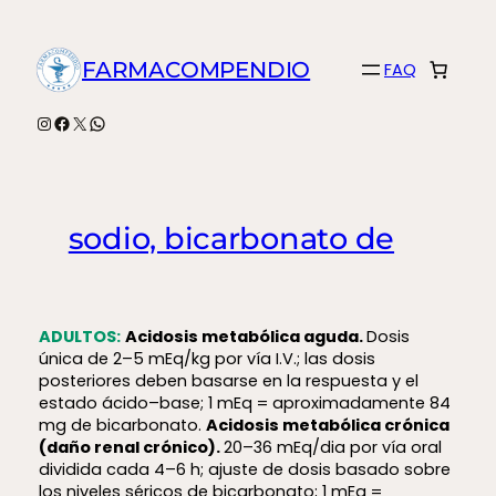
Saltar
al
FARMACOMPENDIO
FAQ
contenido
Instagram
Facebook
X
WhatsApp
sodio, bicarbonato de
ADULTOS:
Acidosis metabólica aguda.
Dosis
única de 2–5 mEq/kg por vía I.V.; las dosis
posteriores deben basarse en la respuesta y el
estado ácido–base; 1 mEq = aproximadamente 84
mg de bicarbonato.
Acidosis metabólica crónica
(daño renal crónico).
20–36 mEq/dia por vía oral
dividida cada 4–6 h; ajuste de dosis basado sobre
los niveles séricos de bicarbonato; 1 mEq =