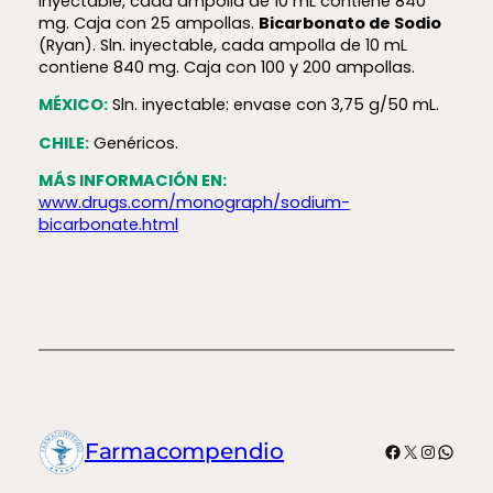
inyectable, cada ampolla de 10 mL contiene 840
mg. Caja con 25 ampollas.
Bicarbonato de Sodio
(Ryan). Sln. inyectable, cada ampolla de 10 mL
contiene 840 mg. Caja con 100 y 200 ampollas.
MÉXICO:
Sln. inyectable: envase con 3,75 g/50 mL.
CHILE:
Genéricos.
MÁS INFORMACIÓN EN:
www.drugs.com/monograph/sodium-
bicarbonate.html
Facebook
X
Instagr
What
Farmacompendio