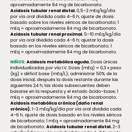
aproximadamente 84 mg de bicarbonato.
Acidosis tubular renal distal.
0,5–2 mEq/kg/día
por vía oral dividida cada 4–6 h; ajuste de dosis
basado sobre los niveles séricos de bicarbonato; 1
mEq = aproximadamente 84 mg de bicarbonato.
Acidosis tubular renal proximal.
5–10 mEq/kg/día
por vía oral dividida cada 4–6 h; ajustar la dosis
basado en los niveles séricos de bicarbonato; 1
mEq = aproximadamente 84 mg de bicarbonato.
NIÑOS:
Acidosis metabólica aguda.
Dosis únicas
individualizadas por vía I.V. Dosis (mEq) = 0,3 x peso
(kg) x déficit base (mEq/L); administrar 50% de la
dosis inicial, después la dosis restante durante las
siguientes 24 h; las dosis subsecuentes deben
basarse en la respuesta y el estado ácido–base; 1
mEq = aproximadamente 84 mg de bicarbonato.
Acidosis metabólica crónica (daño renal
crónico).
1–3 mEq/kg/día por vía oral dividida cada
4–6 h; ajuste de dosis basado en los niveles séricos
de bicarbonato; 1 mEq = aproximadamente 84 mg
de bicarbonato.
Acidosis tubular renal distal.
2–3