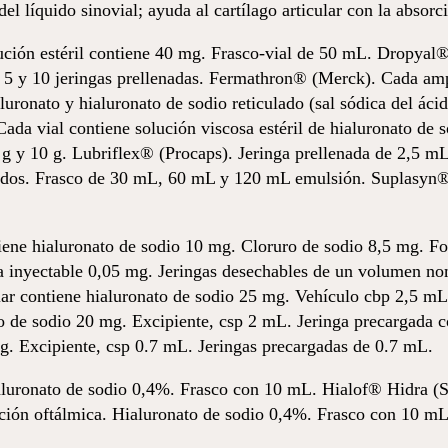
el líquido sinovial; ayuda al cartílago articular con la absorc
lución estéril contiene 40 mg. Frasco-vial de 50 mL. Dropyal
4, 5 y 10 jeringas prellenadas. Fermathron® (Merck). Cada a
uronato y hialuronato de sodio reticulado (sal sódica del áci
Cada vial contiene solución viscosa estéril de hialuronato de 
g y 10 g. Lubriflex® (Procaps). Jeringa prellenada de 2,5 mL
ípidos. Frasco de 30 mL, 60 mL y 120 mL emulsión. Suplasyn®
ene hialuronato de sodio 10 mg. Cloruro de sodio 8,5 mg. Fo
a inyectable 0,05 mg. Jeringas desechables de un volumen n
cular contiene hialuronato de sodio 25 mg. Vehículo cbp 2,5 
nato de sodio 20 mg. Excipiente, csp 2 mL. Jeringa precargad
 mg. Excipiente, csp 0.7 mL. Jeringas precargadas de 0.7 mL.
luronato de sodio 0,4%. Frasco con 10 mL. Hialof® Hidra (Sa
ión oftálmica. Hialuronato de sodio 0,4%. Frasco con 10 mL