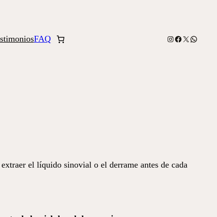
stimonios
FAQ
Instagram
Facebook
X
WhatsA
 extraer el líquido sinovial o el derrame antes de cada