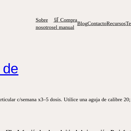
Sobre
🛒 Compra
Blog
Contacto
Recursos
Te
nosotros
el manual
o de
articular c/semana x3–5 dosis. Utilice una aguja de calibre 20;