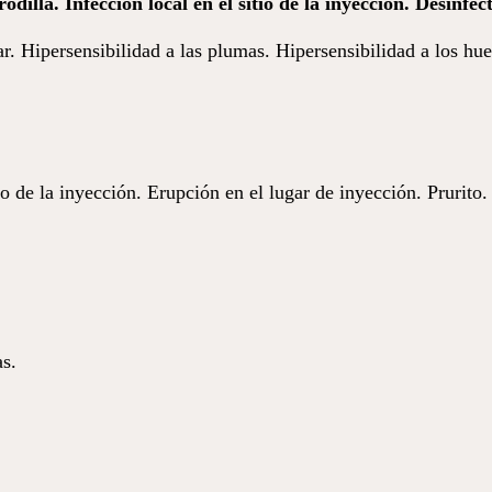
rodilla. Infección local en el sitio de la inyección. Desinfe
ar. Hiper­sen­si­bi­lidad a las plumas. Hiper­sen­si­bi­lidad a los hu
io de la inyección. Erupción en el lugar de inyección. Prurito
s.