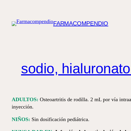
Saltar
al
contenido
FARMACOMPENDIO
sodio, hialuronat
ADULTOS:
Osteoartritis de rodilla. 2 mL por vía intra
inyección.
NIÑOS:
Sin dosificación pediátrica.