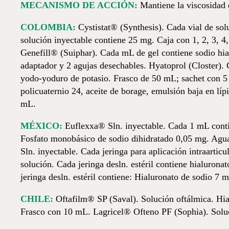
MECANISMO DE ACCIÓN:
Mantiene la viscosidad d
COLOMBIA:
Cystistat® (Synthesis). Cada vial de so
solución inyectable contiene 25 mg. Caja con 1, 2, 3, 
Genefill® (Suiphar). Cada mL de gel contiene sodio hial
adaptador y 2 agujas desechables. Hyatoprol (Closter). 
yodo-yoduro de potasio. Frasco de 50 mL; sachet con 5 
policuaternio 24, aceite de borage, emulsión baja en l
mL.
MÉXICO:
Euflexxa® Sln. inyectable. Cada 1 mL conti
Fosfato monobásico de sodio dihidratado 0,05 mg. Agu
Sln. inyectable. Cada jeringa para aplicación intraarti
solución. Cada jeringa desln. estéril contiene hialuro
jeringa desln. estéril contiene: Hialuronato de sodio 7
CHILE:
Oftafilm® SP (Saval). Solución oftálmica. Hia
Frasco con 10 mL. Lagricel® Ofteno PF (Sophia). Soluc