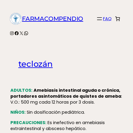
Saltar
al
FARMACOMPENDIO
FAQ
contenido
Instagram
Facebook
X
WhatsApp
teclozán
ADULTOS:
Amebiasis intestinal aguda o crónica,
portadores asintomáticos de quistes de ameba
:
V.O.: 500 mg cada 12 horas por 3 dosis.
NIÑOS:
Sin dosificación pediátrica.
PRECAUCIONES:
Es inefectivo en amebiasis
extraintestinal y absceso hepático.