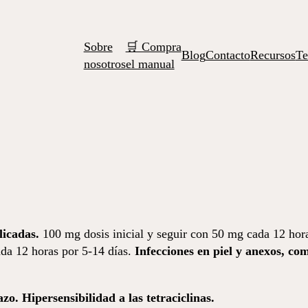
Sobre
🛒 Compra
Blog
Contacto
Recursos
Te
nosotros
el manual
licadas.
100 mg dosis inicial y seguir con 50 mg cada 12 hor
ada 12 horas por 5-14 días.
Infecciones en piel y anexos, co
 Hiper­sen­si­bi­lidad a las tetraciclinas.