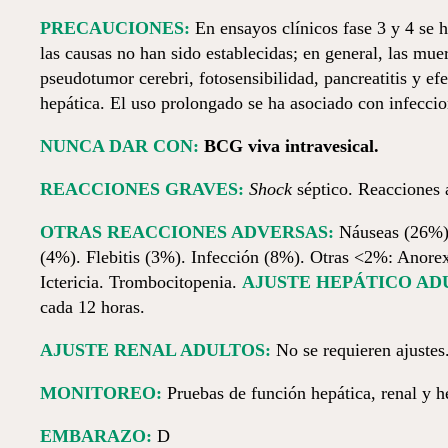
PRECAUCIONES:
En ensayos clínicos fase 3 y 4 se h
las causas no han sido establecidas; en general, las muert
pseudotumor cerebri, fotosensibilidad, pancreatitis y ef
hepática. El uso prolongado se ha asociado con infecci
NUNCA DAR CON:
BCG viva intravesical.
REACCIONES GRAVES:
Shock
séptico. Reacciones a
OTRAS REACCIONES ADVERSAS:
Náuseas (26%).
(4%). Flebitis (3%). Infección (8%). Otras <2%: Anorexi
Ictericia. Trombocitopenia.
AJUSTE HEPÁTICO AD
cada 12 horas.
AJUSTE RENAL ADULTOS:
No se requieren ajustes
MONITOREO:
Pruebas de función hepática, renal y h
EMBARAZO:
D