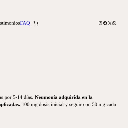
stimonios
FAQ
Instagram
Facebook
X
WhatsA
as por 5-14 días.
Neumonía adquirida en la
mplicadas.
100 mg dosis inicial y seguir con 50 mg cada