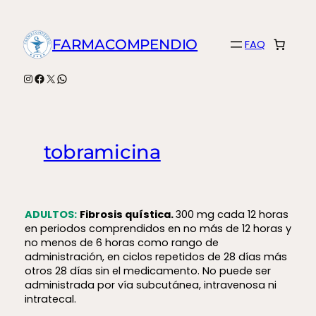
Saltar
al
FARMACOMPENDIO
FAQ
contenido
Instagram
Facebook
X
WhatsApp
tobramicina
ADULTOS:
Fibrosis quística.
300 mg cada 12 horas
en periodos comprendidos en no más de 12 horas y
no menos de 6 horas como rango de
administración, en ciclos repetidos de 28 días más
otros 28 días sin el medicamento. No puede ser
administrada por vía subcutánea, intravenosa ni
intratecal.