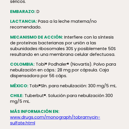
séricos.
EMBARAZO:
D
LACTANCIA:
Pasa a la leche materna/no
recomendado.
MECANISMO DE ACCIÓN:
Interfiere con la síntesis
de proteínas bacterianas por unión a las
subunidades ribosomales 30S y posiblemente 50S
resultando en una membrana celular defectuosa.
COLOMBIA:
Tobi® Podhaler® (Novartis). Polvo para
nebulización en cáps.: 28 mg por cápsula. Caja
dispensadora por 56 cáps.
MÉXICO:
Tobi®Sln. para nebulización: 300 mg/5 mL.
CHILE:
Tuberbut®. Solución para nebulización 300
mg/5 mL.
MÁS INFORMACIÓN EN:
www.drugs.com/monograph/tobramycin-
sulfate.html