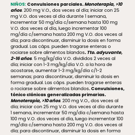
NIÑOS:
Convulsiones parciales
. Monoterapia, >10
años
. 200 mg V.O., dos veces al día; iniciar con 25
mg V.O. dos veces al día durante 1 semana,
incrementar 50 mg/día c/semana hasta 100 mg
V.O. dos veces al día, luego incrementar 100
mg/día c/semana hasta 200 mg V.O. dos veces al
día; para discontinuar, disminuir la dosis en forma
gradual. Las cáps. pueden tragarse enteras o
rociarse sobre alimentos blandos
. Tto. adyuvante,
2-16 años
. 5 mg/kg/día V.O. divididos 2 veces al
día; iniciar con 1-3 mg/kg/día V.O. a la hora de
acostarse, aumentar 1-3 mg/kg/día c/1-2
semanas; para discontinuar, disminuir la dosis en
forma gradual. Las cáps. pueden tragarse enteras
o rociarse sobre alimentos blandos
. Convulsiones,
tónico clónicas generalizadas primarias
.
Monoterapia, >10 años
. 200 mg V.O., dos veces al
día; iniciar con 25 mg V.O. dos veces al día durante
1 semana, incrementar 50 mg/día c/semana hasta
100 mg V.O. dos veces al día, luego incrementar 100
mg/día c/semana hasta 200 mg V.O. dos veces al
día; para discontinuar, disminuir la dosis en forma