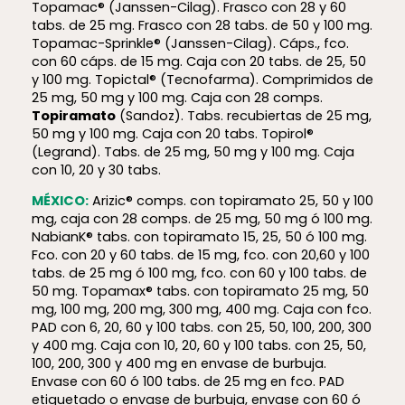
Topamac® (Janssen-Cilag). Frasco con 28 y 60
tabs. de 25 mg. Frasco con 28 tabs. de 50 y 100 mg.
Topamac-Sprinkle® (Janssen-Cilag). Cáps., fco.
con 60 cáps. de 15 mg. Caja con 20 tabs. de 25, 50
y 100 mg. Topictal® (Tecnofarma). Comprimidos de
25 mg, 50 mg y 100 mg. Caja con 28 comps.
Topiramato
(Sandoz). Tabs. recubiertas de 25 mg,
50 mg y 100 mg. Caja con 20 tabs. Topirol®
(Legrand). Tabs. de 25 mg, 50 mg y 100 mg. Caja
con 10, 20 y 30 tabs.
MÉXICO:
Arizic® comps. con topiramato 25, 50 y 100
mg, caja con 28 comps. de 25 mg, 50 mg ó 100 mg.
NabianK® tabs. con topiramato 15, 25, 50 ó 100 mg.
Fco. con 20 y 60 tabs. de 15 mg, fco. con 20,60 y 100
tabs. de 25 mg ó 100 mg, fco. con 60 y 100 tabs. de
50 mg. Topamax® tabs. con topiramato 25 mg, 50
mg, 100 mg, 200 mg, 300 mg, 400 mg. Caja con fco.
PAD con 6, 20, 60 y 100 tabs. con 25, 50, 100, 200, 300
y 400 mg. Caja con 10, 20, 60 y 100 tabs. con 25, 50,
100, 200, 300 y 400 mg en envase de burbuja.
Envase con 60 ó 100 tabs. de 25 mg en fco. PAD
etiquetado o envase de burbuja, envase con 60 ó