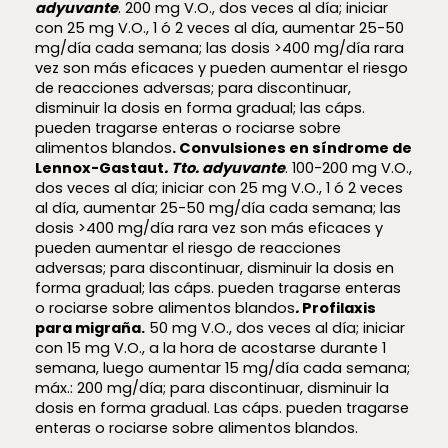
adyuvante
. 200 mg V.O., dos veces al día; iniciar
con 25 mg V.O., 1 ó 2 veces al día, aumentar 25-50
mg/día cada semana; las dosis >400 mg/día rara
vez son más eficaces y pueden aumentar el riesgo
de reacciones adversas; para discontinuar,
disminuir la dosis en forma gradual; las cáps.
pueden tragarse enteras o rociarse sobre
alimentos blandos
. Convulsiones en síndrome de
Lennox-Gastaut
. Tto. adyuvante
. 100-200 mg V.O.,
dos veces al día; iniciar con 25 mg V.O., 1 ó 2 veces
al día, aumentar 25-50 mg/día cada semana; las
dosis >400 mg/día rara vez son más eficaces y
pueden aumentar el riesgo de reacciones
adversas; para discontinuar, disminuir la dosis en
forma gradual; las cáps. pueden tragarse enteras
o rociarse sobre alimentos blandos
.
Profilaxis
para migraña.
50 mg V.O., dos veces al día; iniciar
con 15 mg V.O., a la hora de acostarse durante 1
semana, luego aumentar 15 mg/día cada semana;
máx.: 200 mg/día; para discontinuar, disminuir la
dosis en forma gradual. Las cáps. pueden tragarse
enteras o rociarse sobre alimentos blandos.