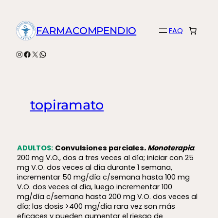
Saltar
al
FARMACOMPENDIO
FAQ
contenido
Instagram
Facebook
X
WhatsApp
topiramato
ADULTOS:
Convulsiones parciales
. Monoterapia
.
200 mg V.O., dos a tres veces al día; iniciar con 25
mg V.O. dos veces al día durante 1 semana,
incrementar 50 mg/día c/semana hasta 100 mg
V.O. dos veces al día, luego incrementar 100
mg/día c/semana hasta 200 mg V.O. dos veces al
día; las dosis >400 mg/día rara vez son más
eficaces y pueden aumentar el riesgo de