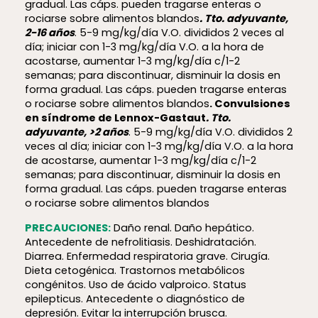
gradual. Las cáps. pueden tragarse enteras o
rociarse sobre alimentos blandos
. Tto. adyuvante,
2-16 años
. 5-9 mg/kg/día V.O. divididos 2 veces al
día; iniciar con 1-3 mg/kg/día V.O. a la hora de
acostarse, aumentar 1-3 mg/kg/día c/1-2
semanas; para discontinuar, disminuir la dosis en
forma gradual. Las cáps. pueden tragarse enteras
o rociarse sobre alimentos blandos
. Convulsiones
en síndrome de Lennox-Gastaut
. Tto.
adyuvante, >2 años
. 5-9 mg/kg/día V.O. divididos 2
veces al día; iniciar con 1-3 mg/kg/día V.O. a la hora
de acostarse, aumentar 1-3 mg/kg/día c/1-2
semanas; para discontinuar, disminuir la dosis en
forma gradual. Las cáps. pueden tragarse enteras
o rociarse sobre alimentos blandos
PRECAUCIONES:
Daño renal. Daño hepático.
Antecedente de nefrolitiasis. Deshidratación.
Diarrea. Enfermedad respiratoria grave. Cirugía.
Dieta cetogénica. Trastornos metabólicos
congénitos. Uso de ácido valproico. Status
epilepticus. Antecedente o diagnóstico de
depresión. Evitar la interrupción brusca.