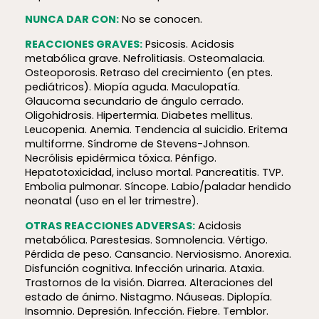
NUNCA DAR CON:
No se conocen.
REACCIONES GRAVES:
Psicosis. Acidosis
metabólica grave. Nefrolitiasis. Osteomalacia.
Osteoporosis. Retraso del crecimiento (en ptes.
pediátricos). Miopía aguda. Maculopatía.
Glaucoma secundario de ángulo cerrado.
Oligohidrosis. Hipertermia. Diabetes mellitus.
Leucopenia. Anemia. Tendencia al suicidio. Eritema
multiforme. Síndrome de Stevens-Johnson.
Necrólisis epidérmica tóxica. Pénfigo.
Hepatotoxicidad, incluso mortal. Pancreatitis. TVP.
Embolia pulmonar. Síncope. Labio/paladar hendido
neonatal (uso en el 1er trimestre).
OTRAS REACCIONES ADVERSAS:
Acidosis
metabólica. Parestesias. Somnolencia. Vértigo.
Pérdida de peso. Cansancio. Nerviosismo. Anorexia.
Disfunción cognitiva. Infección urinaria. Ataxia.
Trastornos de la visión. Diarrea. Alteraciones del
estado de ánimo. Nistagmo. Náuseas. Diplopía.
Insomnio. Depresión. Infección. Fiebre. Temblor.