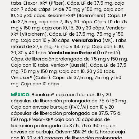
tabs. Efexor-XR® (Pfizer). Cáps. LP de 37,5 mg, caja
con 7 cáps. Cáps. LP de 75 mg y 150 mg, caja con
10, 20 y 30 cáps. Sesaren-XR®
(Roemmers). Cáps. LP
de 37,5 mg, caja con 7, 15 y 30 cáps. Cáps. LP de 75
mg y 150 mg, caja con 10, 15, 20 y 30 cáps. Vendep-
XR®
(Vitalchem). Cáps. LP de 37,5 mg, 75 mg y 150
mg. Caja con 10 y 30 cáps.
Venlafaxina
(MK). Tabs.
retard de 37,5 mg, 75 mg y 150 mg. Caja con 5, 10,
20, 30 y 40 tabs.
Venlafaxina Retard
(La Santé).
Cáps. de liberación prolongada de 75 mg y 150 mg.
Caja con 10 tabs. Venlax® (Bussié). Cáps. LP de 37,5
mg, 75 mg y 150 mg. Caja con 10, 20 y 30 tabs.
Venoxor® (Calier). Cáps. de 37,5 mg, 75 mg y 150
mg. Caja con 10 cáps.
MÉXICO:
Benolaxe® caja con fco. con 10 y 20
cápsulas de liberación prolongada de 75 ó 150 mg.
Caja con envase burbuja (PVC/AI) con 10 y 20
cápsulas de liberación prolongada de 37.5, 75 ó
150 mg. Efexor-XR® caja con 20 cápsulas de
liberación prolongada de 37.5, 75 ó 150 mg en
envase de burbuja. Odven-SBK12® de 12 horas: caja
con 10, 20 y 40 grageas de liberación prolongada