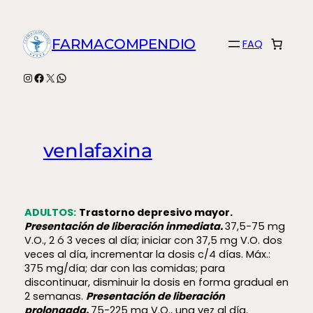
Saltar
al
FARMACOMPENDIO
FAQ
contenido
Instagram
Facebook
X
WhatsApp
venlafaxina
ADULTOS:
Trastorno depresivo mayor.
Presentación de liberación inmediata.
37,5-75 mg
V.O., 2 ó 3 veces al día; iniciar con 37,5 mg V.O. dos
veces al día, incrementar la dosis c/4 días. Máx.:
375 mg/día; dar con las comidas; para
discontinuar, disminuir la dosis en forma gradual en
2 semanas.
Presentación de liberación
prolongada.
75-225 mg V.O., una vez al día,