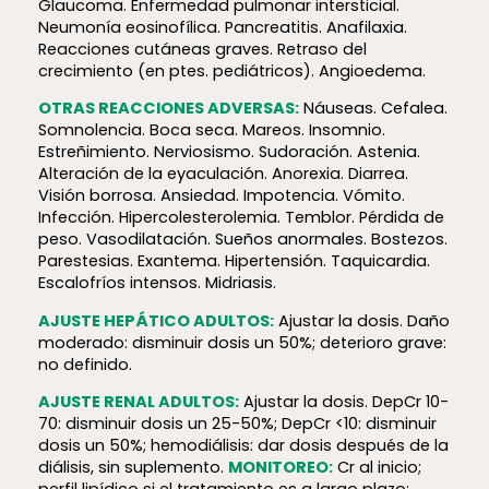
Glaucoma. Enfermedad pulmonar intersticial.
Neumonía eosinofílica. Pancreatitis. Anafilaxia.
Reacciones cutáneas graves. Retraso del
crecimiento (en ptes. pediátricos). Angioedema.
OTRAS REACCIONES ADVERSAS:
Náuseas. Cefalea.
Somnolencia. Boca seca. Mareos. Insomnio.
Estreñimiento. Nerviosismo. Sudoración. Astenia.
Alteración de la eyaculación. Anorexia. Diarrea.
Visión borrosa. Ansiedad. Impotencia. Vómito.
Infección. Hipercolesterolemia. Temblor. Pérdida de
peso. Vasodilatación. Sueños anormales. Bostezos.
Parestesias. Exantema. Hipertensión. Taquicardia.
Escalofríos intensos. Midriasis.
AJUSTE HEPÁTICO ADULTOS:
Ajustar la dosis. Daño
moderado: disminuir dosis un 50%; deterioro grave:
no definido.
AJUSTE RENAL ADULTOS:
Ajustar la dosis. DepCr 10-
70: disminuir dosis un 25-50%; DepCr <10: disminuir
dosis un 50%; hemodiálisis: dar dosis después de la
diálisis, sin suplemento.
MONITOREO:
Cr al inicio;