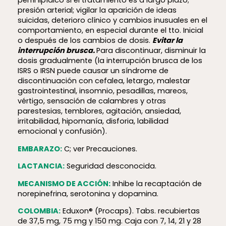
perfil lipídico si el tratamiento es a largo plazo;
presión arterial; vigilar la aparición de ideas
suicidas, deterioro clínico y cambios inusuales en el
comportamiento, en especial durante el tto. Inicial
o después de los cambios de dosis.
Evitar la
interrupción brusca.
Para discontinuar, disminuir la
dosis gradualmente (la interrupción brusca de los
ISRS o IRSN puede causar un síndrome de
discontinuación con cefalea, letargo, malestar
gastrointestinal, insomnio, pesadillas, mareos,
vértigo, sensación de calambres y otras
parestesias, temblores, agitación, ansiedad,
irritabilidad, hipomanía, disforia, labilidad
emocional y confusión).
EMBARAZO:
C; ver Precauciones.
LACTANCIA:
Seguridad desconocida.
MECANISMO DE ACCIÓN:
Inhibe la recaptación de
norepinefrina, serotonina y dopamina.
COLOMBIA:
Eduxon® (Procaps). Tabs. recubiertas
de 37,5 mg, 75 mg y 150 mg. Caja con 7, 14, 21 y 28