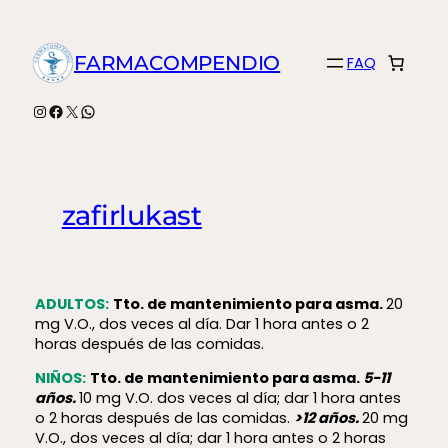
Saltar
al
FARMACOMPENDIO
FAQ
contenido
Instagram
Facebook
X
WhatsApp
zafirlukast
ADULTOS:
Tto. de mantenimiento para asma.
20
mg V.O., dos veces al día. Dar 1 hora antes o 2
horas después de las comidas.
NIÑOS:
Tto. de mantenimiento para asma.
5-11
años.
10 mg V.O. dos veces al día; dar 1 hora antes
o 2 horas después de las comidas.
>12 años.
20 mg
V.O., dos veces al día; dar 1 hora antes o 2 horas