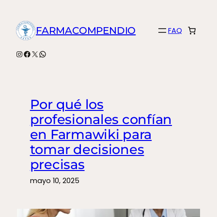
Saltar
al
FARMACOMPENDIO
FAQ
contenido
Instagram
Facebook
X
WhatsApp
Por qué los
profesionales confían
en Farmawiki para
tomar decisiones
precisas
mayo 10, 2025